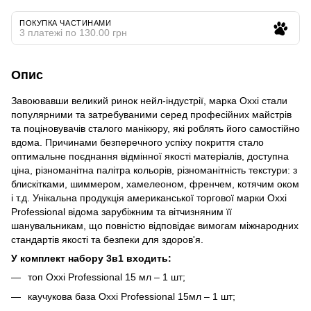
ПОКУПКА ЧАСТИНАМИ
3 платежі по 130.00 грн
Опис
Завоювавши великий ринок нейл-індустрії, марка Oxxi стали
популярними та затребуваними серед професійних майстрів
та поціновувачів сталого манікюру, які роблять його самостійно
вдома. Причинами безперечного успіху покриття стало
оптимальне поєднання відмінної якості матеріалів, доступна
ціна, різноманітна палітра кольорів, різноманітність текстури: з
блискітками, шиммером, хамелеоном, френчем, котячим оком
і т.д. Унікальна продукція американської торгової марки Oxxi
Professional відома зарубіжним та вітчизняним її
шанувальникам, що повністю відповідає вимогам міжнародних
стандартів якості та безпеки для здоров'я.
У комплект набору 3в1 входить:
топ Oxxi Professional 15 мл – 1 шт;
каучукова база Oxxi Professional 15мл – 1 шт;