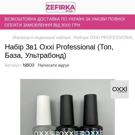
БЕЗКОШТОВНА ДОСТАВКА ПО УКРАЇНІ ЗА УМОВИ ПОВНОЇ
ОПЛАТИ ЗАМОВЛЕННЯ ВІД 3000 ГРН
Манікюрні-педикюрні набори
Набори OXXI PROFESSIONAL
Набір 3в1 Oxxi Professional (Топ,
База, Ультрабонд)
Артикул:
NBO3
Написати відгук