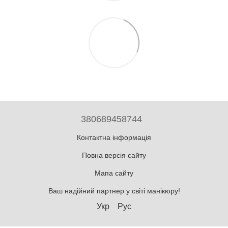
380689458744
Контактна інформація
Повна версія сайту
Мапа сайту
Ваш надійний партнер у світі манікюру!
Укр
Рус