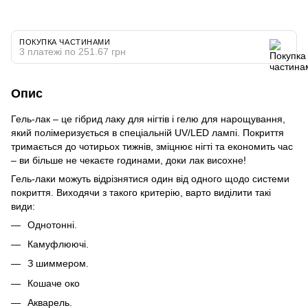
ПОКУПКА ЧАСТИНАМИ
3 платежі по 251.67 грн
Опис
Гель-лак – це гібрид лаку для нігтів і гелю для нарощування,
який полімеризується в спеціальній UV/LED лампі. Покриття
тримається до чотирьох тижнів, зміцнює нігті та економить час
– ви більше не чекаєте годинами, доки лак висохне!
Гель-лаки можуть відрізнятися один від одного щодо системи
покриття. Виходячи з такого критерію, варто виділити такі
види:
Однотонні.
Камуфлюючі.
З шиммером.
Кошаче око
Акварель.