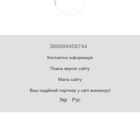
380689458744
Контактна інформація
Повна версія сайту
Мапа сайту
Ваш надійний партнер у світі манікюру!
Укр
Рус