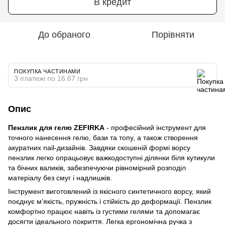
В кредит
До обраного
Порівняти
ПОКУПКА ЧАСТИНАМИ
3 платежі по 16.67 грн
Опис
Пензлик для гелю ZEFIRKA
- професійний інструмент для
точного нанесення гелю, бази та топу, а також створення
акуратних nail-дизайнів. Завдяки скошеній формі ворсу
пензлик легко опрацьовує важкодоступні ділянки біля кутикули
та бічних валиків, забезпечуючи рівномірний розподіл
матеріалу без смуг і надлишків.
Інструмент виготовлений із якісного синтетичного ворсу, який
поєднує м’якість, пружність і стійкість до деформації. Пензлик
комфортно працює навіть із густими гелями та допомагає
досягти ідеального покриття. Легка ергономічна ручка з