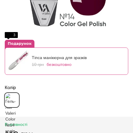
3
Подарунок
Тіпса манікюрна для зразків
10 грн
безкоштовно
Колір
В наявності