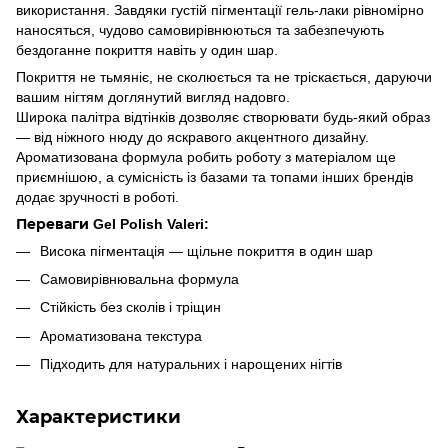
використання. Завдяки густій пігментації гель-лаки рівномірно
наносяться, чудово самовирівнюються та забезпечують
бездоганне покриття навіть у один шар.
Покриття не тьмяніє, не сколюється та не тріскається, даруючи
вашим нігтям доглянутий вигляд надовго.
Широка палітра відтінків дозволяє створювати будь-який образ
— від ніжного нюду до яскравого акцентного дизайну.
Ароматизована формула робить роботу з матеріалом ще
приємнішою, а сумісність із базами та топами інших брендів
додає зручності в роботі.
Переваги Gel Polish Valeri:
Висока пігментація — щільне покриття в один шар
Самовирівнювальна формула
Стійкість без сколів і тріщин
Ароматизована текстура
Підходить для натуральних і нарощених нігтів
Характеристики