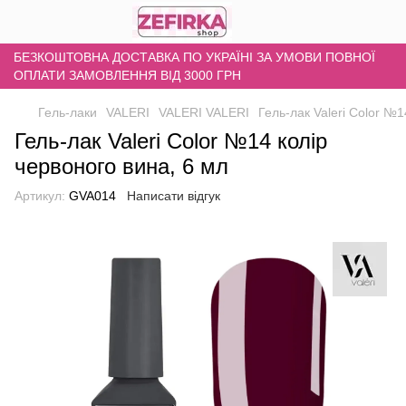
БЕЗКОШТОВНА ДОСТАВКА ПО УКРАЇНІ ЗА УМОВИ ПОВНОЇ
ОПЛАТИ ЗАМОВЛЕННЯ ВІД 3000 ГРН
Гель-лаки
VALERI
VALERI VALERI
Гель-лак Valeri Color №1
Гель-лак Valeri Color №14 колір
червоного вина, 6 мл
Артикул:
GVA014
Написати відгук